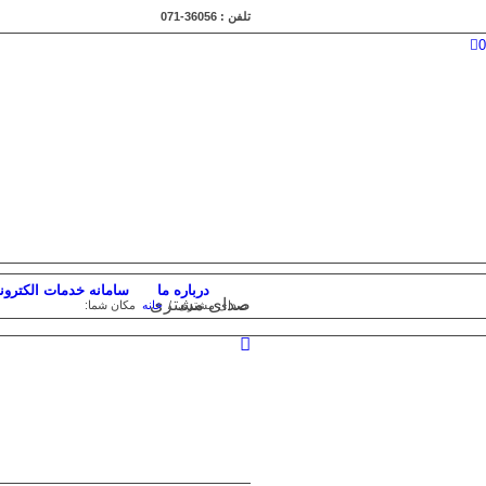
تلفن : 36056-071
0
درباره ما
سامانه خدمات الکترون
صدای مشتری
صدای مشتری
/
خانه
مکان شما: