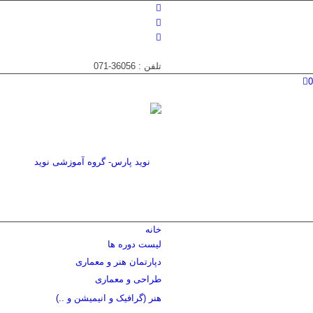
تلفن : 36056-071
0
خانه
لیست دوره ها
دپارتمان هنر و معماری
طراحی و معماری
هنر (گرافیک و انیمیشن و ..)