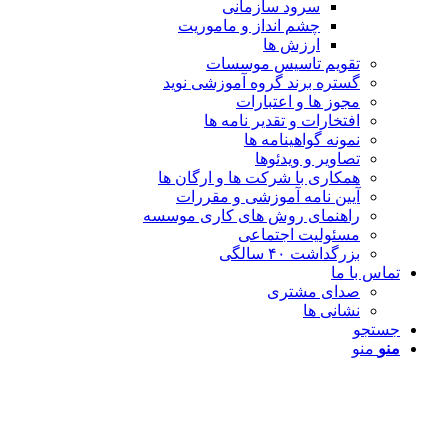
سرود سازمانی
چشم انداز و ماموریت
ارزش ها
تقویم تاسیس موسسات
گستره برند گروه آموزشی نوید
مجوز ها و اعتبارات
افتخارات و تقدیر نامه ها
نمونه گواهینامه ها
تصاویر و ویدئوها
همکاری با شرکت ها و ارگان ها
آیین نامه آموزشی و مقررات
راهنمای روش های کاری موسسه
مسئولیت اجتماعی
بزرگداشت ۴۰ سالگی
تماس با ما
صدای مشتری
نشانی ها
جستجو
منو
منو