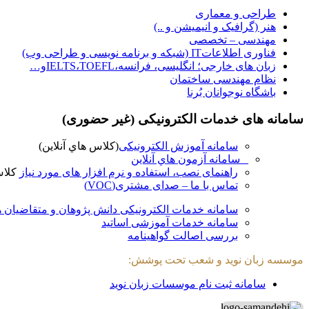
طراحی و معماری
هنر (گرافیک و انیمیشن و ..)
مهندسی – تخصصی
فناوری اطلاعاتIT (شبکه و برنامه نویسی و طراحی وب)
زبان های خارجی؛ انگلیسی، فرانسه،IELTS،TOEFLو…
نظام مهندسی ساختمان
باشگاه نوجوانان بُرنا
سامانه های خدمات الکترونیکی (غیر حضوری)
سامانه آموزش الکترونیکی
(کلاس هاي آنلاين)
سامانه آزمون هاي آنلاين
راهنمای نصب، استفاده و نرم افزار های مورد نیاز
کلاس
تماس با ما – صدای مشتری(VOC)
سامانه خدمات الکترونیکی دانش پژوهان و متقاضیان 
سامانه خدمات آموزشی اساتید
بررسی اصالت گواهینامه
موسسه زبان نوید و شعب تحت پوشش:
سامانه ثبت نام موسسات زبان نوید