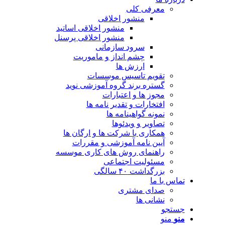
معرفی کلی
منشور اخلاقی
منشور اخلاقی اساتید
منشور اخلاقی پرسنل
سرود سازمانی
چشم انداز و ماموریت
ارزش ها
تقویم تاسیس موسسات
گستره برند گروه آموزشی نوید
مجوز ها و اعتبارات
افتخارات و تقدیر نامه ها
نمونه گواهینامه ها
تصاویر و ویدئوها
همکاری با شرکت ها و ارگان ها
آیین نامه آموزشی و مقررات
راهنمای روش های کاری موسسه
مسئولیت اجتماعی
بزرگداشت ۴۰ سالگی
تماس با ما
صدای مشتری
نشانی ها
جستجو
منو
منو