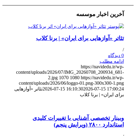
آخرین اخبار موسسه
تئاتر «آوازهایی برای ایران» | برنا کلاب
/
0 دیدگاه
ادامه مطلب
https://navidedu.ir/wp-
content/uploads/2026/07/IMG_20260708_200934_681-
2.jpg
1070
1080
https://navidedu.ir/wp-
content/uploads/2026/06/loggo-01.png-300x300-1.png
2026-07-15 17:00:24
2026-07-15 16:10:30
تئاتر «آوازهایی
برای ایران» | برنا کلاب
وبینار تخصصی آشنایی با تغییرات کلیدی
استاندارد ۲۸۰۰ (ویرایش پنجم)