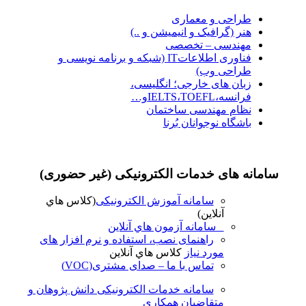
طراحی و معماری
هنر (گرافیک و انیمیشن و ..)
مهندسی – تخصصی
فناوری اطلاعاتIT (شبکه و برنامه نویسی و
طراحی وب)
زبان های خارجی؛ انگلیسی،
فرانسه،IELTS،TOEFLو…
نظام مهندسی ساختمان
باشگاه نوجوانان بُرنا
سامانه های خدمات الکترونیکی (غیر حضوری)
سامانه آموزش الکترونیکی
(کلاس هاي
آنلاين)
سامانه آزمون هاي آنلاين
راهنمای نصب، استفاده و نرم افزار های
مورد نیاز
کلاس هاي آنلاين
تماس با ما – صدای مشتری(VOC)
سامانه خدمات الکترونیکی دانش پژوهان و
متقاضیان همکاری