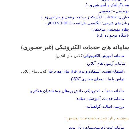
هنر (گرافیک و انیمیشن و ..)
مهندسی – تخصصی
فناوری اطلاعاتIT (شبکه و برنامه نویسی و طراحی وب)
زبان های خارجی؛ انگلیسی، فرانسه،IELTS،TOEFLو…
نظام مهندسی ساختمان
باشگاه نوجوانان بُرنا
سامانه های خدمات الکترونیکی (غیر حضوری)
سامانه آموزش الکترونیکی
(کلاس هاي آنلاين)
سامانه آزمون هاي آنلاين
راهنمای نصب، استفاده و نرم افزار های مورد نیاز
کلاس هاي آنلاين
تماس با ما – صدای مشتری(VOC)
سامانه خدمات الکترونیکی دانش پژوهان و متقاضیان همکاری
سامانه خدمات آموزشی اساتید
بررسی اصالت گواهینامه
موسسه زبان نوید و شعب تحت پوشش:
سامانه ثبت نام موسسات زبان نوید