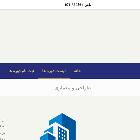
تلفن : 36056-071
خانه
لیست دوره ها
ثبت نام دوره ها
د
طراحی و معماری
از آ
به ت
در 
مختل