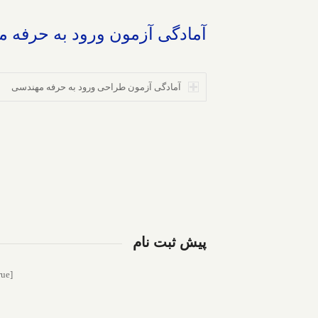
آمادگی آزمون ورود به حرفه 
آمادگی آزمون طراحی ورود به حرفه مهندسی
پیش ثبت نام
[gravityform id=”3″ title=”false” description=”true”]