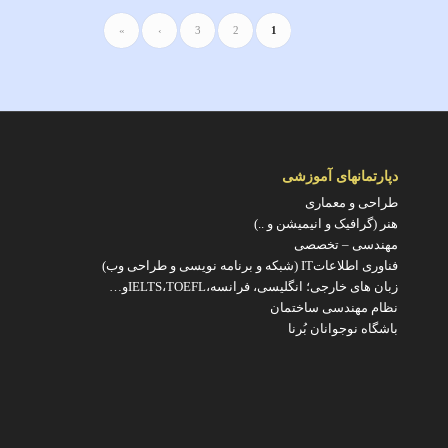
»
›
3
2
1
دپارتمانهای آموزشی
طراحی و معماری
هنر (گرافیک و انیمیشن و ..)
مهندسی – تخصصی
فناوری اطلاعاتIT (شبکه و برنامه نویسی و طراحی وب)
زبان های خارجی؛ انگلیسی، فرانسه،IELTS،TOEFLو…
نظام مهندسی ساختمان
باشگاه نوجوانان بُرنا