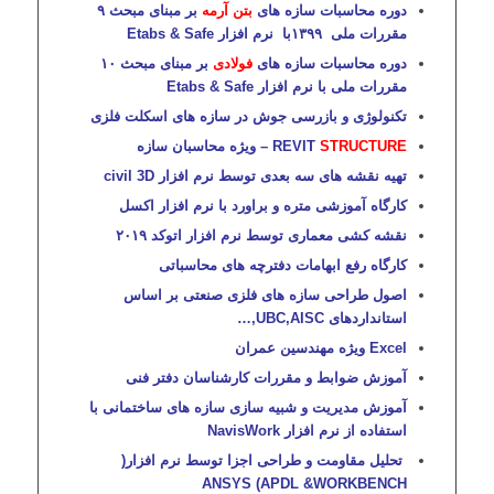
دوره محاسبات سازه های
بتن آرمه
بر مبنای مبحث ۹
مقررات ملی ۱۳۹۹با نرم افزار Etabs & Safe
دوره محاسبات سازه های
فولادی
بر مبنای مبحث ١٠
مقررات ملی با نرم افزار Etabs & Safe
تکنولوژی و بازرسی جوش در سازه های اسکلت فلزی
STRUCTURE
REVIT
– ویژه محاسبان سازه
تهیه نقشه های سه بعدی توسط نرم افزار civil 3D
کارگاه آموزشی متره و براورد با نرم افزار اکسل
نقشه کشی معماری توسط نرم افزار اتوکد ۲۰۱۹
کارگاه رفع ابهامات دفترچه های محاسباتی
اصول طراحی سازه های فلزی صنعتی بر اساس
استانداردهای UBC,AISC,…
Excel ویژه مهندسین عمران
آموزش ضوابط و مقررات کارشناسان دفتر فنی
آموزش مدیریت و شبیه سازی سازه های ساختمانی با
استفاده از نرم افزار NavisWork
تحلیل مقاومت و طراحی اجزا توسط نرم افزار(
ANSYS (APDL &WORKBENCH