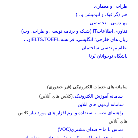
طراحی و معماری
هنر (گرافیک و انیمیشن و ..)
مهندسی – تخصصی
فناوری اطلاعاتIT (شبکه و برنامه نویسی و طراحی وب)
زبان های خارجی؛ انگلیسی، فرانسه،IELTS،TOEFLو…
نظام مهندسی ساختمان
باشگاه نوجوانان بُرنا
سامانه های خدمات الکترونیکی (غیر حضوری)
سامانه آموزش الکترونیکی
(کلاس هاي آنلاين)
سامانه آزمون هاي آنلاين
راهنمای نصب، استفاده و نرم افزار های مورد نیاز
کلاس
هاي آنلاين
تماس با ما – صدای مشتری(VOC)
سامانه خدمات الکترونیکی دانش پژوهان و متقاضیان