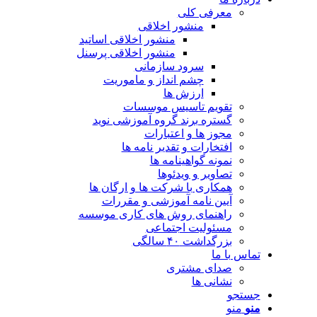
معرفی کلی
منشور اخلاقی
منشور اخلاقی اساتید
منشور اخلاقی پرسنل
سرود سازمانی
چشم انداز و ماموریت
ارزش ها
تقویم تاسیس موسسات
گستره برند گروه آموزشی نوید
مجوز ها و اعتبارات
افتخارات و تقدیر نامه ها
نمونه گواهینامه ها
تصاویر و ویدئوها
همکاری با شرکت ها و ارگان ها
آیین نامه آموزشی و مقررات
راهنمای روش های کاری موسسه
مسئولیت اجتماعی
بزرگداشت ۴۰ سالگی
تماس با ما
صدای مشتری
نشانی ها
جستجو
منو
منو