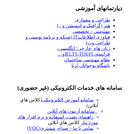
دپارتمانهای آموزشی
طراحی و معماری
هنر (گرافیک و انیمیشن و ..)
مهندسی – تخصصی
فناوری اطلاعاتIT (شبکه و برنامه نویسی و
طراحی وب)
زبان های خارجی؛ انگلیسی،
فرانسه،IELTS،TOEFLو…
نظام مهندسی ساختمان
باشگاه نوجوانان بُرنا
سامانه های خدمات الکترونیکی (غیر حضوری)
سامانه آموزش الکترونیکی
(کلاس هاي
آنلاين)
سامانه آزمون هاي آنلاين
راهنمای نصب، استفاده و نرم افزار های
مورد نیاز
کلاس هاي آنلاين
تماس با ما – صدای مشتری(VOC)