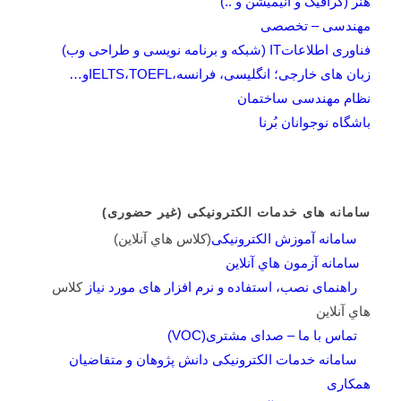
هنر (گرافیک و انیمیشن و ..)
مهندسی – تخصصی
فناوری اطلاعاتIT (شبکه و برنامه نویسی و طراحی وب)
زبان های خارجی؛ انگلیسی، فرانسه،IELTS،TOEFLو…
نظام مهندسی ساختمان
باشگاه نوجوانان بُرنا
سامانه های خدمات الکترونیکی (غیر حضوری)
سامانه آموزش الکترونیکی
(کلاس هاي آنلاين)
سامانه آزمون هاي آنلاين
راهنمای نصب، استفاده و نرم افزار های مورد نیاز
کلاس
هاي آنلاين
تماس با ما – صدای مشتری(VOC)
سامانه خدمات الکترونیکی دانش پژوهان و متقاضیان
همکاری