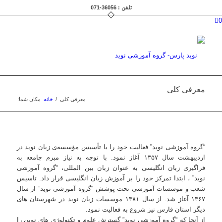
تلفن : 36056-071
0
معرفی کلی
معرفی کلی
/
خانه
مکان شما:
“گروه آموزشی نوید” فعالیت خود را با تأسیس مؤسسه‌ی زبان نوید در
اردیبهشت سال ۱۳۵۷ آغاز نمود. با توجه به نیاز مبرم جامعه به
فراگیری زبان انگلیسی به عنوان زبان بین المللی، “گروه آموزشی
نوید” ، ابتدا تمرکز خود را بر آموزش زبان انگلیسی قرار داد. تاسیس
شعب و موسسات آموزشی تحت پوشش “گروه آموزشی نوید” از سال
۱۳۶۷ آغاز شد. از سال ۱۳۸۱ موسسات زبان نوید در شهرستان های
دیگر استان فارس نیز شروع به فعالیت نمود.
از آنجا که “گروه آموزشی نوید” گسترش علوم و تکنولوژی های نوین را