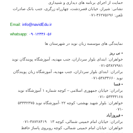
حمایت از اجرای برنامه های دیداری و شنیداری
نشانی: شیراز، خیابان قصردشت، چهارراه زرگری، جنب بانک صادرات
تلفن: ۳۶۲۷۵۶۹۶-۰۷۱
Email
:
info@navidEdu.ir
whatsapp
:
۰۹۰۱۲۳۳۶۰۵۶
نمایندگی های موسسه زبان نوید در شهرستان ها
•
نی ریز
خواهران: ابتدای بلوار سرداران، جنب مهدیه، آموزشگاه پویندگان نوید
۵۳۸۲۷۹۸۱-۰۷۱
برادران: ابتدای بلوار سرداران، جنب مهدیه، آموزشگاه زبان پویندگان
نوید ۵۳۸۳۴۶۶۰-۰۷۱
•
فسا
برادران: خیابان جمهوری اسلامی – کوچه شماره ۱ آموزشگاه نوید
۵۳۳۳۳۱۶۸ -۰۷۱
خواهران: بلوار شهید بهشتی- کوچه ۲۲ -آموزشگاه نوید ۵۳۳۳۲۳۷۵
-۰۷۱
•
فیروزآباد
برادران: خیابان امام خمینی شمالی، کوچه ۱۳ ۳۸۷۲۸۴۱۹-۰۷۱
خواهران: خیابان امام خمینی شمالی، کوچه روبروی پاساژ حافظ