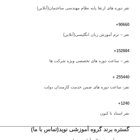
نفر دوره های ارتقا پایه نظام مهندسی ساختمان(آنلاین)
+
90660
نفر – ترم آموزش زبان انگلیسی(آنلاین)
+
152884
نفر – ساعت دوره های تخصصی ویژه شرکت ها
+
255440
نفر- ساعت دوره های ضمن خدمت کارمندان دولت
+
1240
نفر استاد تا کنون
گستره برند گروه آموزشی نوید(تماس با ما)