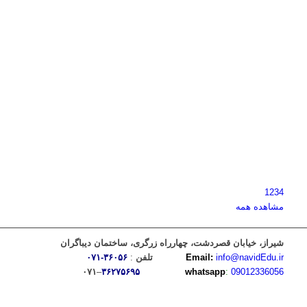
1
2
3
4
مشاهده همه
شیراز، خیابان قصردشت، چهارراه زرگری، ساختمان دیباگران
info@navidEdu.ir
Email:
تلفن
:
۳۶۰۵۶-۰۷۱
09012336056
:
whatsapp
و
۳۶۲۷۵۶۹۵
–
۰۷۱