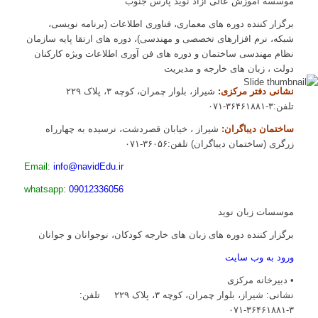
موسسه آموزش عالی آزاد نوید پارس جنوب
برگزار کننده دوره های معماری، فناوری اطلاعات (برنامه نویسی،
شبکه، نرم افزارهای تخصصی و مهندسی)، دوره های ارتقا پایه سازمان
نظام مهندسی ساختمان و دوره های فن آوری اطلاعات ویژه کارکنان
دولت ، زبان های خارجه و مدیریت
نشانی دفتر مرکزی:
شیراز، بلوار چمران، کوچه ۳، پلاک ۲۲۹
تلفن:۳-۳۶۴۶۱۸۸۱-۰۷۱
ساختمان دیباگران:
شیراز ، خیابان قصردشت، نرسیده به چهارراه
زرگری (ساختمان دیباگران) تلفن:۳۶۰۵۶-۰۷۱
Email:
info@navidEdu.ir
whatsapp:
09012336056
موسسات زبان نوید
برگزار کننده دوره های زبان های خارجه کودکان، نوجوانان و جوانان
ورود به وب سایت
• دبیرخانه مرکزی
نشانی: شیراز، بلوار چمران، کوچه ۳، پلاک ۲۲۹ تلفن:
۳-۳۶۴۶۱۸۸۱-۰۷۱