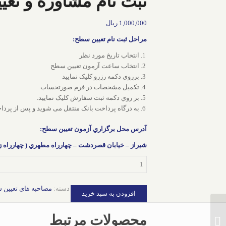
ثبت نام مشاوره و تعیی
1,000,000
ریال
مراحل ثبت نام تعيين سطح:
انتخاب تاريخ مورد نظر
انتخاب ساعت آزمون تعيين سطح
برروي دکمه رزرو کليک نماييد
تکميل مشخصات در فرم صورتحساب
بر روي دکمه ثبت سفارش کليک نماييد.
به درگاه پرداخت بانک منتقل می شوید و پس از پردا
آدرس محل برگزاري آزمون تعيين سطح:
شيراز – خيابان قصردشت – چهارراه مطهري ( چهارراه 
ثبت
نام
مشاوره
دسته:
مصاحبه هاي تعيين 
و
افزودن به سبد خرید
تعیین
سطح
محصولات مرتبط
test
شفاهی