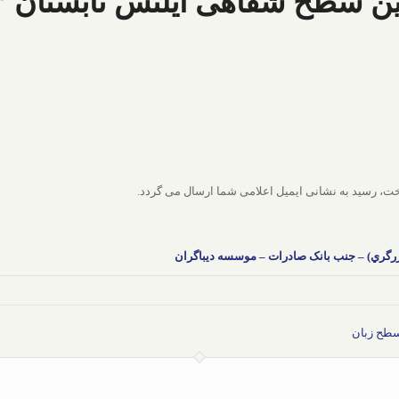
ن سطح شفاهی آیلتس تابستان ۱۴۰۳
خت، رسید به نشانی ایمیل اعلامی شما ارسال می گردد.
زرگري) – جنب بانک صادرات – موسسه ديباگران
سطح زبان