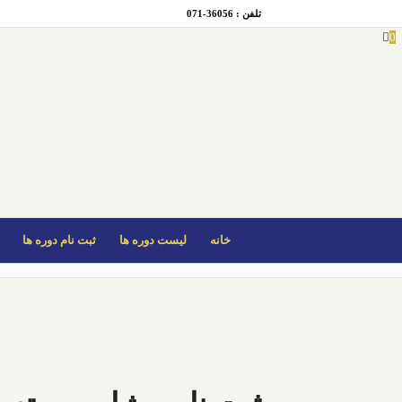
تلفن : 36056-071
0
خانه
لیست دوره ها
ثبت نام دوره ها
فروشگاه