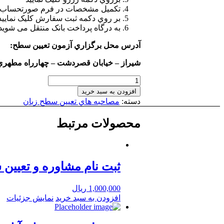
تکميل مشخصات در فرم صورتحساب
بر روي دکمه ثبت سفارش کليک نماييد
به درگاه پرداخت بانک منتقل می شوید
آدرس محل برگزاري آزمون تعيين سطح:
شيراز – خيابان قصردشت – چهارراه مطهري 
ثبت
نام
افزودن به سبد خرید
تعیین
دسته:
مصاحبه هاي تعيين سطح زبان
سطح
مکالمه
محصولات مرتبط
پاییز
1402
عدد
ثبت نام مشاوره و تعیین 
1,000,000
ریال
افزودن به سبد خرید
نمایش جزئیات