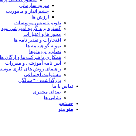
سرود سازمانی
چشم انداز و ماموریت
ارزش ها
تقویم تاسیس موسسات
گستره برند گروه آموزشی نوید
مجوز ها و اعتبارات
افتخارات و تقدیر نامه ها
نمونه گواهینامه ها
تصاویر و ویدئوها
همکاری با شرکت ها و ارگان ها
آیین نامه آموزشی و مقررات
راهنمای روش های کاری موسس
مسئولیت اجتماعی
بزرگداشت ۴۰ سالگی
تماس با ما
صدای مشتری
نشانی ها
جستجو
منو
منو