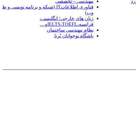
رد
مهندسی – تخصصی
فناوری اطلاعاتIT (شبکه و برنامه نویسی و
وب)
زبان های خارجی؛ انگلیسی،
فرانسه،IELTS،TOEFLو…
نظام مهندسی ساختمان
باشگاه نوجوانان بُرنا