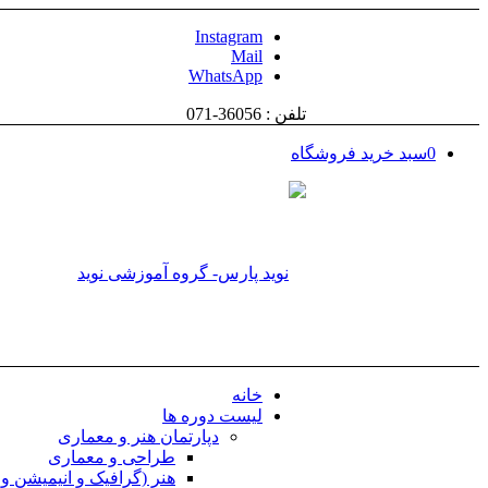
Instagram
Mail
WhatsApp
تلفن : 36056-071
0
سبد خرید فروشگاه
خانه
لیست دوره ها
دپارتمان هنر و معماری
طراحی و معماری
هنر (گرافیک و انیمیشن و .