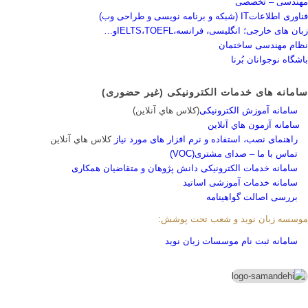
مهندسی – تخصصی
فناوری اطلاعاتIT (شبکه و برنامه نویسی و طراحی وب)
زبان های خارجی؛ انگلیسی، فرانسه،IELTS،TOEFLو…
نظام مهندسی ساختمان
باشگاه نوجوانان بُرنا
سامانه های خدمات الکترونیکی (غیر حضوری)
سامانه آموزش الکترونیکی
(کلاس هاي آنلاين)
سامانه آزمون هاي آنلاين
راهنمای نصب، استفاده و نرم افزار های مورد نیاز
کلاس هاي آنلاين
تماس با ما – صدای مشتری(VOC)
سامانه خدمات الکترونیکی دانش پژوهان و متقاضیان همکاری
سامانه خدمات آموزشی اساتید
بررسی اصالت گواهینامه
موسسه زبان نوید و شعب تحت پوشش:
سامانه ثبت نام موسسات زبان نوید