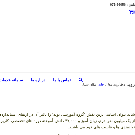
تلفن : 36056-071
0
تماس با ما
درباره ما
سامانه خدمات 
رویدادها
رویدادها
/
خانه
مکان شما:
شاید بتوان اساسی‌ترین نقش “گروه آموزشی نوید” را تاثیر آن در ارتقای استاندارد
از یک میلیون نفر- ترم، زبان آموز و ۴۷,۰۰۰ دان
توانمندی ها و قابلیت های خود می باشند.