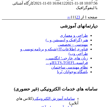
2021-11-18 10:07:56
2021-11-03 16:04:12
کارگاه آشنائی
با اینفوگرافیک
صفحه 1 از 11
3
2
1
›
»
دپارتمانهای آموزشی
طراحی و معماری
هنر (گرافیک و انیمیشن و ..)
مهندسی – تخصصی
فناوری اطلاعاتIT (شبکه و برنامه نویسی و
طراحی وب)
زبان های خارجی؛ انگلیسی،
فرانسه،IELTS،TOEFLو…
نظام مهندسی ساختمان
باشگاه نوجوانان بُرنا
سامانه های خدمات الکترونیکی (غیر حضوری)
سامانه آموزش الکترونیکی
(کلاس هاي
آنلاين)