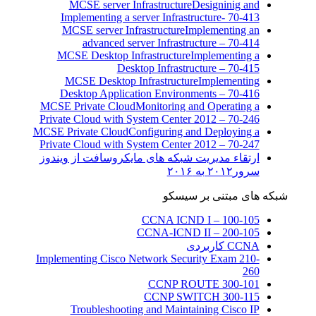
MCSE server Infrastructure
Designinig and
Implementing a server Infrastructure- 70-413
MCSE server Infrastructure
Implementing an
advanced server Infrastructure – 70-414
MCSE Desktop Infrastructure
Implementing a
Desktop Infrastructure – 70-415
MCSE Desktop Infrastructure
Implementing
Desktop Application Environments – 70-416
MCSE Private Cloud
Monitoring and Operating a
Private Cloud with System Center 2012 – 70-246
MCSE Private Cloud
Configuring and Deploying a
Private Cloud with System Center 2012 – 70-247
ارتقاء مدیریت شبکه های مایکروسافت از ویندوز
سرور۲۰۱۲ به ۲۰۱۶
شبکه های مبتنی بر سیسکو
CCNA ICND I – 100-105
CCNA-ICND II – 200-105
CCNA کاربردی
Implementing Cisco Network Security Exam 210-
260
CCNP ROUTE 300-101
CCNP SWITCH 300-115
Troubleshooting and Maintaining Cisco IP