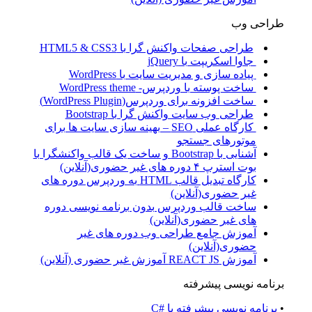
طراحی وب
طراحی صفحات واکنش گرا با HTML5 & CSS3
جاوا اسکریپت با jQuery
پیاده سازی و مدیریت سایت با WordPress
ساخت پوسته با وردپرس- WordPress theme
ساخت افزونه برای وردپرس(WordPress Plugin)
طراحی وب سایت واکنش گرا با Bootstrap
کارگاه عملی SEO – بهینه سازی سایت ها برای
موتورهای جستجو
آشنایی با Bootstrap و ساخت یک قالب واکنشگرا با
بوت استرپ ۴ دوره های غیر حضوری(آنلاین)
کارگاه تبدیل قالب HTML به وردپرس دوره های
غیر حضوری(آنلاین)
ساخت قالب وردپرس بدون برنامه نویسی دوره
های غیر حضوری(آنلاین)
آموزش جامع طراحی وب دوره های غیر
حضوری(آنلاین)
آموزش REACT JS آموزش غیر حضوری (آنلاین)
برنامه نویسی پیشرفته
•
برنامه نویسی پیشرفته با #C