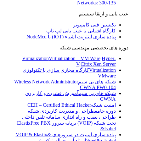
Networks: 300-135
عیب یابی و ارتقا سیستم
تکنسین فنی کامپیوتر
کارگاه آشنایی با عیب یابی لپ تاپ
پیاده سازی اینترنت اشیاء (IOT) با NodeMcu
دوره های تخصصی مهندسی شبکه
Virtualization
Virtualization – VM Ware,Hyper-
V,Citrix Xen Server
Virtualization
کارگاه مجازی سازی با تکنولوژی
VMware
شبکه های بی سیم
Wireless Network Administrator
CWNA PW0-104
شبکه های بی سیم
آموزش فشرده و کاربردی
CWNA
امنیت شبکه
CEH – Certified Ethical Hacker
دوره جامع
طراحی و مدیریت کاربردی شبکه
طراحی، نصب و راه اندازی سامانه تلفن داخلی
تحت شبکه (VOIP) برپایه سرور ElastixFree PBX
&Isabel
پیاده سازی امنیت در سرورهای VOIP & Elastix&
freePbx,Isabel(استاد امنیت الستیکس)