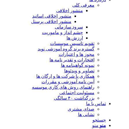
معرفی کلی
منشور اخلاقی
منشور اخلاقی اساتید
منشور اخلاقی پرسنل
سرود سازمانی
چشم انداز و ماموریت
ارزش ها
تقویم تاسیس موسسات
گستره برند گروه آموزشی نوید
مجوز ها و اعتبارات
افتخارات و تقدیر نامه ها
نمونه گواهینامه ها
تصاویر و ویدئوها
همکاری با شرکت ها و ارگان ها
آیین نامه آموزشی و مقررات
راهنمای روش های کاری موسسه
مسئولیت اجتماعی
بزرگداشت ۴۰ سالگی
تماس با ما
صدای مشتری
نشانی ها
جستجو
منو
منو