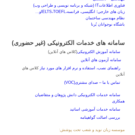
فناوری اطلاعاتIT (شبکه و برنامه نویسی و طراحی وب)
زبان های خارجی؛ انگلیسی، فرانسه،IELTS،TOEFLو…
نظام مهندسی ساختمان
باشگاه نوجوانان بُرنا
سامانه های خدمات الکترونیکی (غیر حضوری)
سامانه آموزش الکترونیکی
(کلاس هاي آنلاين)
سامانه آزمون هاي آنلاين
راهنمای نصب، استفاده و نرم افزار های مورد نیاز
کلاس هاي
آنلاين
تماس با ما – صدای مشتری(VOC)
سامانه خدمات الکترونیکی دانش پژوهان و متقاضیان
همکاری
سامانه خدمات آموزشی اساتید
بررسی اصالت گواهینامه
موسسه زبان نوید و شعب تحت پوشش: