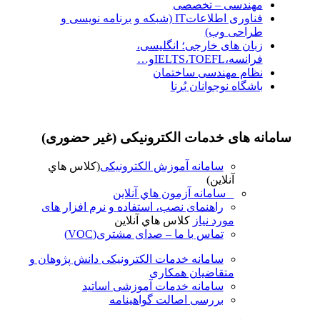
مهندسی – تخصصی
فناوری اطلاعاتIT (شبکه و برنامه نویسی و
طراحی وب)
زبان های خارجی؛ انگلیسی،
فرانسه،IELTS،TOEFLو…
نظام مهندسی ساختمان
باشگاه نوجوانان بُرنا
سامانه های خدمات الکترونیکی (غیر حضوری)
سامانه آموزش الکترونیکی
(کلاس هاي
آنلاين)
سامانه آزمون هاي آنلاين
راهنمای نصب، استفاده و نرم افزار های
مورد نیاز
کلاس هاي آنلاين
تماس با ما – صدای مشتری(VOC)
سامانه خدمات الکترونیکی دانش پژوهان و
متقاضیان همکاری
سامانه خدمات آموزشی اساتید
بررسی اصالت گواهینامه