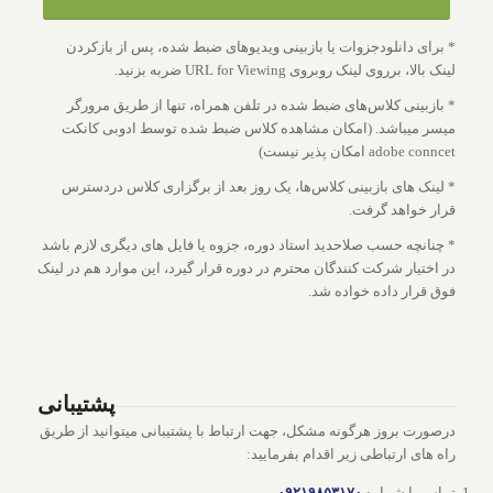
* برای دانلودجزوات یا بازبینی ویدیوهای ضبط شده، پس از بازکردن
لینک بالا، برروی لینک روبروی URL for Viewing ضربه بزنید.
* بازبینی کلاس‌های ضبط شده در تلفن همراه، تنها از طریق مرورگر
میسر میباشد. (امکان مشاهده کلاس ضبط شده توسط ادوبی کانکت
adobe conncet امکان پذیر نیست)
* لینک های بازبینی کلاس‌ها، یک روز بعد از برگزاری کلاس دردسترس
قرار خواهد گرفت.
* چنانچه حسب صلاحدید استاد دوره، جزوه یا فایل های دیگری لازم باشد
در اختیار شرکت کنندگان محترم در دوره قرار گیرد، این موارد هم در لینک
فوق قرار داده خواده شد.
پشتیبانی
درصورت بروز هرگونه مشکل، جهت ارتباط با پشتیبانی میتوانید از طریق
راه های ارتباطی زیر اقدام بفرمایید:
تماس با شماره
۰۹۲۱۹۸۵۳۱۷۰