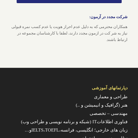
شرکت مجدد در آزمون:
همکاران محترمی که به دلیل عدم احراز هویت یا عدم کسب نمره قبولی
نیاز به شر کت در ازمون مجدد دارند، لطفا با کارشناسان مجموعه در
ارتباط باشند.
دپارتمانهای آموزشی
طراحی و معماری
هنر (گرافیک و انیمیشن و ..)
مهندسی – تخصصی
فناوری اطلاعاتIT (شبکه و برنامه نویسی و طراحی وب)
زبان های خارجی؛ انگلیسی، فرانسه،IELTS،TOEFLو…