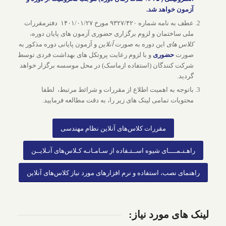
آزمون خواهد شد.
عطف به نامه شماره ۹۳۲۷/۴۲۰ مورخ ۱۴۰۱/۰۱/۲۷ دفترمقررات
ملی ساختمان و لزوم برگزاری حضوری آزمون های پایان دوره،
کلاس های
این دوره به صورت
آنلاین
و آزمون پایانی دوره مذکور به
صورت
حضوری
و با لزوم رعایت پروتکل های بهداشت فردی توسط
شرکت کنندگان (استفاده ازماسک) در محل موسسه برگزار خواهد
گردید.
باتوجه به اهمیت اطلاع از مقررات و شرائط مرتبط، لطفا
محتویات تمامی لینک های زیر را، به دقت مطالعه فرمایید.
مقررات کلاس‌های آنلاین نظام مهندسی
راهـنـمــــای شیوه اســتـفاده از سـامـانـه کـلاس‌های آنـلایــن
راهنمای نصب، استفاده و نرم افزارهای مورد نیاز کلاس‌های آنلاین
لینک های مورد نیاز: