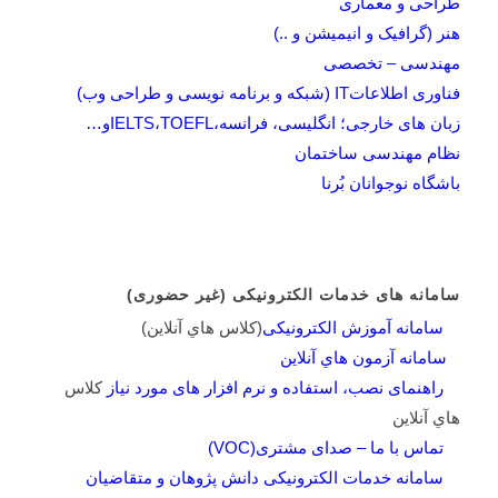
طراحی و معماری
هنر (گرافیک و انیمیشن و ..)
مهندسی – تخصصی
فناوری اطلاعاتIT (شبکه و برنامه نویسی و طراحی وب)
زبان های خارجی؛ انگلیسی، فرانسه،IELTS،TOEFLو…
نظام مهندسی ساختمان
باشگاه نوجوانان بُرنا
سامانه های خدمات الکترونیکی (غیر حضوری)
سامانه آموزش الکترونیکی
(کلاس هاي آنلاين)
سامانه آزمون هاي آنلاين
راهنمای نصب، استفاده و نرم افزار های مورد نیاز
کلاس
هاي آنلاين
تماس با ما – صدای مشتری(VOC)
سامانه خدمات الکترونیکی دانش پژوهان و متقاضیان