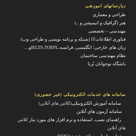
دپارتمانهای آموزشی
طراحی و معماری
هنر (گرافیک و انیمیشن و ..)
مهندسی – تخصصی
فناوری اطلاعاتIT (شبکه و برنامه نویسی و طراحی وب)
زبان های خارجی؛ انگلیسی، فرانسه،IELTS،TOEFLو…
نظام مهندسی ساختمان
باشگاه نوجوانان بُرنا
سامانه های خدمات الکترونیکی (غیر حضوری)
سامانه آموزش الکترونیکی
(کلاس هاي آنلاين)
سامانه آزمون هاي آنلاين
راهنمای نصب، استفاده و نرم افزار های مورد نیاز
کلاس
هاي آنلاين
تماس با ما – صدای مشتری(VOC)