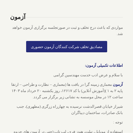
آزمون
مواردی که باعث درج تخلف و ثبت در صورتجلسه برگزاری آزمون خواهد
شد.
مصادیق تخلف شرکت کنندگان آزمون حضوری
اطلاعات تکمیلی آزمون:
با سلام و عرض ادب خدمت مهندسین گرامی
آزمون
معماری زمینه گرا در بافت ها (معماری – نظارت و طراحی – ارتقا
پایه ۲ به ۱ )(آموزش آنلاین) با کد ۱۲۶۱۷، روز یکشنبه ۲۰ خرداد ماه ۱۴۰۳
ساعت ۱۲ در محل موسسه به نشانی زیر برگزار می گردد.
شیراز خیابان قصرالدشت نرسیده به چهارراه زرگری (مطهری)، جنب
بانک صادرات، ساختمان دیباگران
توجه :
استفاده از موبایل، تبلت، هندز فری، لپ تاپ (حتی در آزمون های جزوه