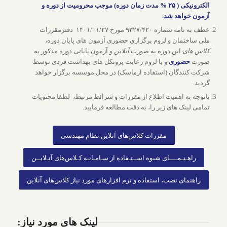
الکترونیکی ( ۲۵ % مدت زمان دوره) موجب محرومیت از دوره و
آزمون خواهد شد.
عطف به نامه شماره ۹۳۲۷/۴۲۰ مورخ ۱۴۰۱/۰۱/۲۷ دفترمقررات
ملی ساختمان و لزوم برگزاری حضوری آزمون های پایان دوره،
کلاس های
این دوره به صورت
آنلاین
و آزمون پایانی دوره مذکور به
صورت
حضوری
و با لزوم رعایت پروتکل های بهداشت فردی توسط
شرکت کنندگان (استفاده ازماسک) در محل موسسه برگزار خواهد
گردید.
باتوجه به اهمیت اطلاع از مقررات و شرائط مرتبط، لطفا محتویات
تمامی لینک های زیر را، به دقت مطالعه فرمایید.
مقررات کلاس‌های آنلاین نظام مهندسی
راهـنـمــــای شیوه اســتـفاده از سـامـانـه کـلاس‌های آنـلایــن
راهنمای نصب، استفاده و نرم افزارهای مورد نیاز کلاس‌های آنلاین
لینک های مورد نیاز: