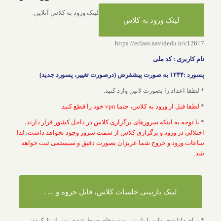
لینک ورود به کلاس آنلاین:
لینک ورود به کلاس
https://eclass.navidedu.ir/c12617
نام کاربری : کد ملی
پسورد :۱۲۳۴ به صورت پیشفرض (درصورت تغییر، پسورد جدید)
* لطفا اعداد را بصورت لاتین وارد کنید.
*
لطفا قبل از ورود به کلاس، حتما vpn خود را قطع کنید.
*
با توجه به اینکه سرورهای برگزاری کلاس در داخل کشور قرار دارند،
اختلالی در ورود و برگزاری کلاس از سمت سرور وجود نخواهد داشت، لذا
ساعات ورود و خروج شما عزیزان بصورت دقیق و سیستمی ثبت خواهد
شد.
لینک بازبینی جلسات کلاس‌، فایل جزوه و ... .
* برای دانلودجزوات یا بازبینی ویدیوهای ضبط شده، پس از بازکردن